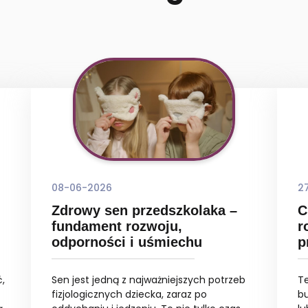
08-06-2026
2
Zdrowy sen przedszkolaka –
C
fundament rozwoju,
r
odporności i uśmiechu
p
,
Sen jest jedną z najważniejszych potrzeb
T
fizjologicznych dziecka, zaraz po
bu