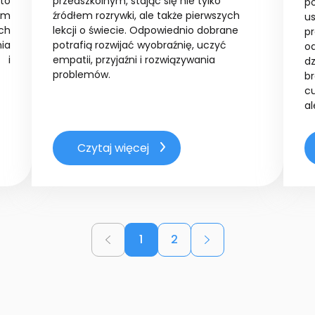
to
przedszkolnym, stając się nie tylko
p
kim
źródłem rozrywki, ale także pierwszych
us
ch
lekcji o świecie. Odpowiednio dobrane
p
ia
potrafią rozwijać wyobraźnię, uczyć
o
 i
empatii, przyjaźni
i rozwiązywania
dz
problemów.
br
cu
al
Czytaj więcej
1
2