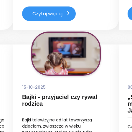
Czytaj więcej
15-10-2025
0
Bajki - przyjaciel czy rywal
„
rodzica
m
J
go
Bajki telewizyjne od lat towarzyszą
co
dzieciom, zwłaszcza w wieku
Cu