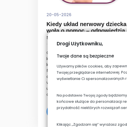
20-05-2026
Kiedy układ nerwowy dziecka
woła o pomoc – odpowiedzią
są odruchy pierwotne
Drogi Użytkowniku,
Coraz więcej dzieci ma dziś trudności
Twoje dane są bezpieczne
koncentracją, regulacją emocj
koordynacją, napięciem w ciele c
Używamy plików cookies, aby zapewnić 
funkcjonowaniem sensorycznym. Jed
Twojej przeglądarce internetowej. Po
dzieci są nadmiernie ruchliwe, in
wyświetlanie Ci spersonalizowanych 
wycofane i przeciążone. Jedne „nie mo
usiedzieć”, inne wydają się stale odcię
od własnego ciała.
Na podstawie Twojej zgody będziemy p
końcowe służące do personalizacji re
przydatność niektórych rozwiązań se
Czytaj więcej
Klikając „Zgadzam się” wyrażasz zgo