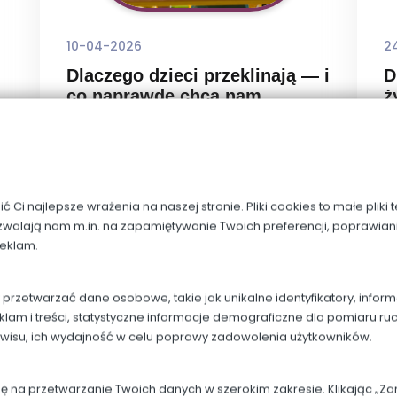
10-04-2026
2
Dlaczego dzieci przeklinają — i
D
co naprawdę chcą nam
ż
powiedzieć?
p
 z
Moment, w którym dziecko po raz pierwszy
Pi
i,
używa wulgarnego słowa, często zaskakuje
n
zy
i niepokoi dorosłych. Rodzice mogą
ty
Ci najlepsze wrażenia na naszej stronie. Pliki cookies to małe pliki
ne
zastanawiać się: skąd dziecko zna takie
w
zwalają nam m.in. na zapamiętywanie Twoich preferencji, poprawian
ne
słowa? Dlaczego ich używa? Czy to
to
reklam.
gą
oznacza problem wychowawczy?
te
rzetwarzać dane osobowe, takie jak unikalne identyfikatory, infor
klam i treści, statystyczne informacje demograficzne dla pomiaru ru
rwisu, ich wydajność w celu poprawy zadowolenia użytkowników.
Czytaj więcej
dę na przetwarzanie Twoich danych w szerokim zakresie. Klikając „