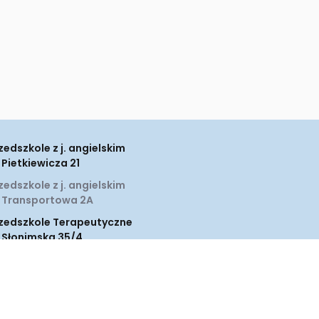
zedszkole z j. angielskim
. Pietkiewicza 21
zedszkole z j. angielskim
. Transportowa 2A
zedszkole Terapeutyczne
. Słonimska 35/4
koła Podstawowa "Uśmiech"
. Słonimska 35/4 ; ul. Branickiego
A