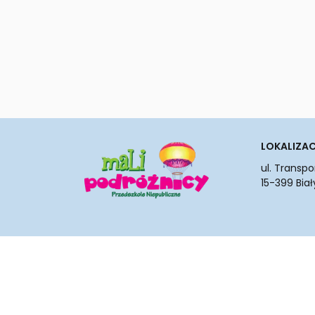
LOKALIZA
ul.
Transporto
15-399 Biał