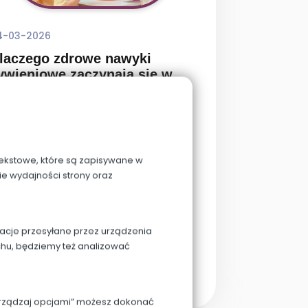
4-03-2026
laczego zdrowe nawyki
ywieniowe zaczynają się w
rzedszkolu?
erwsze lata życia dziecka to czas
iezwykle intensywnego rozwoju — nie
lko fizycznego i poznawczego, ale także
 tekstowe, które są zapisywane w
 zakresie nawyków, które mogą
ie wydajności strony oraz
warzyszyć mu przez całe życie.
macje przesyłane przez urządzenia
chu, będziemy też analizować
Czytaj więcej
Zarządzaj opcjami” możesz dokonać