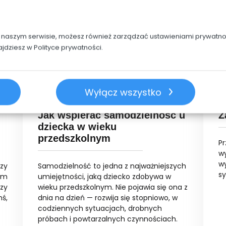
w naszym serwisie, możesz również zarządzać ustawieniami prywatnoś
ajdziesz w
Polityce prywatności.
Wyłącz wszystko
27-01-2026
1
Jak wspierać samodzielność u
Z
dziecka w wieku
przedszkolnym
P
w
w
zy
Samodzielność to jedna z najważniejszych
s
em
umiejętności, jaką dziecko zdobywa w
czy
wieku przedszkolnym. Nie pojawia się ona z
ś,
dnia na dzień — rozwija się stopniowo, w
codziennych sytuacjach, drobnych
próbach i powtarzalnych czynnościach.