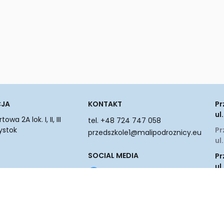
CJA
KONTAKT
Pr
ul
wa 2A lok. I, II, III
tel. +48 724 747 058
ystok
Pr
przedszkole1@malipodroznicy.eu
ul
SOCIAL MEDIA
Pr
ul
Sz
ul
31