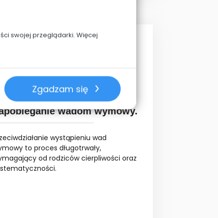
ci swojej przeglądarki. Więcej
Zgadzam się
2-01-2026
apobieganie wadom wymowy.
rzeciwdziałanie wystąpieniu wad
ymowy to proces długotrwały,
ymagający od rodziców cierpliwości oraz
ystematyczności.