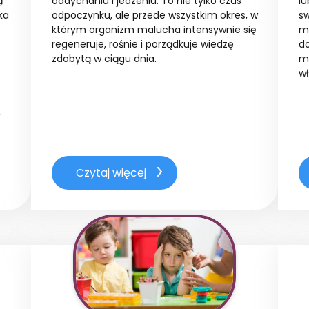
ą
oddychaniu i jedzeniu. To nie tylko czas
lu
ka
odpoczynku, ale przede wszystkim okres, w
sw
którym organizm malucha intensywnie się
m
regeneruje, rośnie i porządkuje wiedzę
do
zdobytą w ciągu dnia.
mo
wł
Czytaj więcej