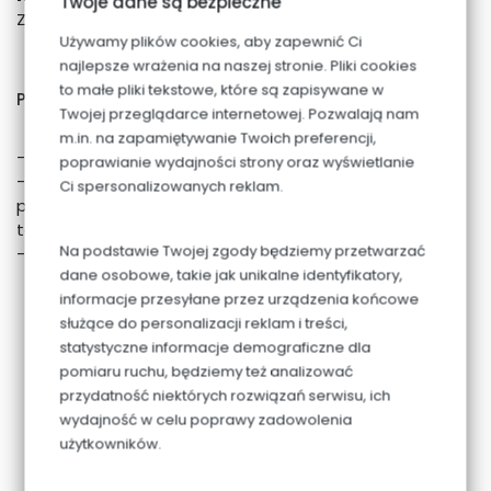
Twoje dane są bezpieczne
Zespoły klasowe liczą 4 dzieci.
Używamy plików cookies, aby zapewnić Ci
najlepsze wrażenia na naszej stronie. Pliki cookies
to małe pliki tekstowe, które są zapisywane w
Proces rekrutacji do Szkoły obejmuje:
Twojej przeglądarce internetowej. Pozwalają nam
m.in. na zapamiętywanie Twoich preferencji,
- spotkanie rodziców z dyrektorem,
poprawianie wydajności strony oraz wyświetlanie
- zajęcia indywidualne dziecka z psychologiem lub
Ci spersonalizowanych reklam.
pedagogiem oraz zajęcia adaptacyjne dziecka na
terenie klasy,
Na podstawie Twojej zgody będziemy przetwarzać
- decyzję o przyjęciu dziecka do szkoły.
dane osobowe, takie jak unikalne identyfikatory,
informacje przesyłane przez urządzenia końcowe
służące do personalizacji reklam i treści,
PLIKI DO POBRANIA
statystyczne informacje demograficzne dla
pomiaru ruchu, będziemy też analizować
karta zgłoszenia.docx
przydatność niektórych rozwiązań serwisu, ich
wydajność w celu poprawy zadowolenia
użytkowników.