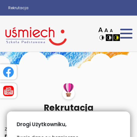
Rekrutacja
A
A
A
Rekrutacja
Drogi Użytkowniku,
Zapisy do klas trwają do
wyczerpania wolnych
miejsc.