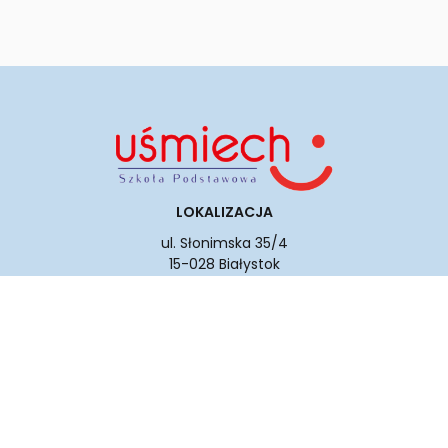
LOKALIZACJA
ul.
Słonimska 35/4
15-028 Białystok
KONTAKT
tel. +48 515 800 063
szkola@usmiech.bialystok.pl
SOCIAL MEDIA